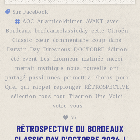
Sur Facebook
AOC
Atlanticoldtimer
AVANT
avec
Bordeaux
bordeauxclassicday
cette
Citroën
Classic
cœur
commentaire
coup
dans
Darwin
Day
Ditesnous
DOCTOBRE
édition
été
event
Les
lhonneur
matinée
merci
mettait
mythique
nous
nouvelle
ont
partagé
passionnés
permettra
Photos
pour
Quel
qui
rappel
replonger
RÉTROSPECTIVE
sélection
tous
tout
Traction
Une
Voici
votre
vous
77
RÉTROSPECTIVE DU BORDEAUX
CLASSIC DAY D’OCTOBRE 2024 !