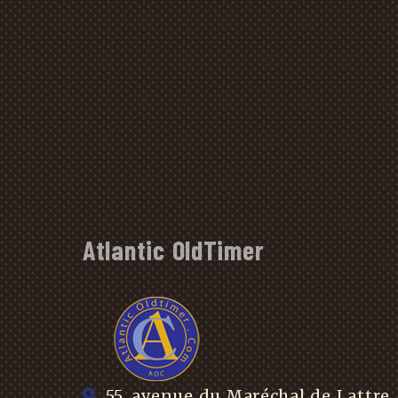
Atlantic OldTimer
55, avenue du Maréchal de Lattre