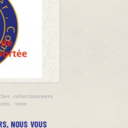
Cher
collectionneurs
ers..
vous
RS, NOUS VOUS