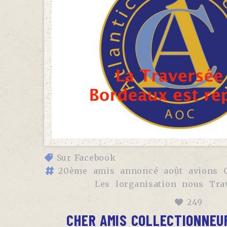
Sur Facebook
20ème
amis
annoncé
août
avions
Les
lorganisation
nous
Trav
249
CHER AMIS COLLECTIONNEU